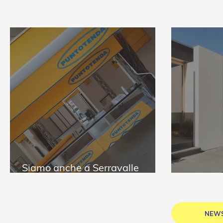
Siamo anche a Serravalle
Scrivia
Puntote
NEWS