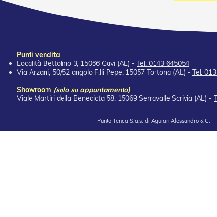
Punti vendita
Località Bettolino 3, 15066 Gavi (AL) -
Tel. 0143 645054
Via Arzani, 50/52 angolo F.lli Pepe, 15057 Tortona (AL) -
Tel. 01
Showroom
(solo su appuntamento)
Viale Martiri della Benedicta 58, 15069 Serravalle Scrivia (AL) -
T
Punto Tenda S.a.s. di Aguiari Alessandro & C. -