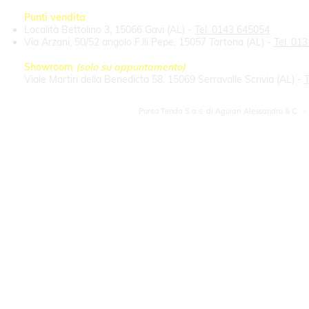
Punti vendita
Località Bettolino 3, 15066 Gavi (AL) -
Tel. 0143 645054
Via Arzani, 50/52 angolo F.lli Pepe, 15057 Tortona (AL) -
Tel. 01
Showroom
(solo su appuntamento)
Viale Martiri della Benedicta 58, 15069 Serravalle Scrivia (AL) -
T
Punto Tenda S.a.s. di Aguiari Alessandro & C. -