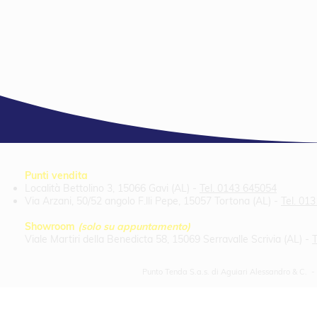
Punti vendita
Località Bettolino 3, 15066 Gavi (AL) -
Tel. 0143 645054
Via Arzani, 50/52 angolo F.lli Pepe, 15057 Tortona (AL) -
Tel. 01
Showroom
(solo su appuntamento)
Viale Martiri della Benedicta 58, 15069 Serravalle Scrivia (AL) -
T
Punto Tenda S.a.s. di Aguiari Alessandro & C. -